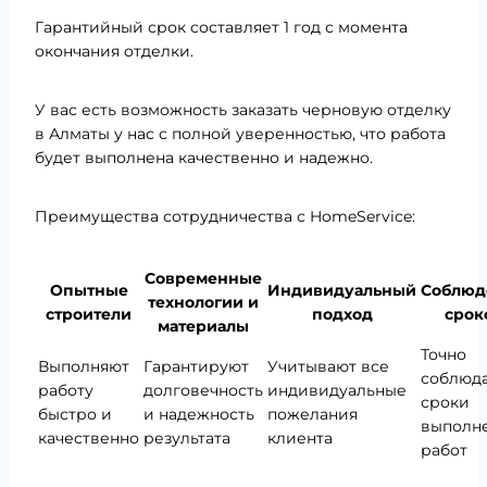
Гарантийный срок составляет 1 год с момента
окончания отделки.
У вас есть возможность заказать черновую отделку
в Алматы у нас с полной уверенностью, что работа
будет выполнена качественно и надежно.
Преимущества сотрудничества с HomeService:
Современные
Опытные
Индивидуальный
Соблюд
технологии и
строители
подход
срок
материалы
Точно
Выполняют
Гарантируют
Учитывают все
соблюд
работу
долговечность
индивидуальные
сроки
быстро и
и надежность
пожелания
выполн
качественно
результата
клиента
работ